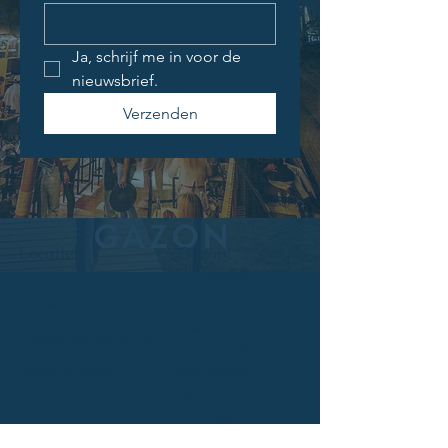
Ja, schrijf me in voor de 
nieuwsbrief.
Verzenden
Locatie
Gazon
Zomerbar
Rijnkaai 150
Food & Drinks
2000 Antwerpen
Reserveren
info@gazonantwerpen.be
Eventkalender
Werken bij Gazon
Salsa Bocadero
FAQ
Bereikbaarheid